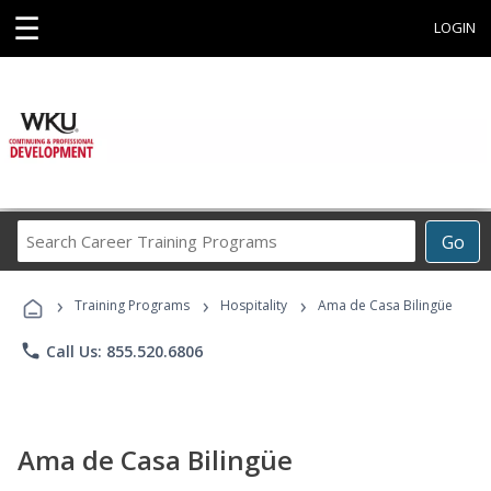
☰
LOGIN
Search
Go
Career
Training
›
›
›
Programs
Training Programs
Hospitality
Ama de Casa Bilingüe
phone
Call Us: 855.520.6806
Ama de Casa Bilingüe