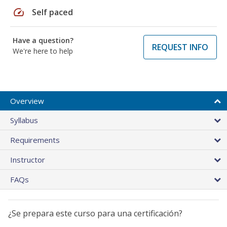
speed
Self paced
Have a question?
REQUEST INFO
We're here to help
Overview
Syllabus
Requirements
Instructor
FAQs
¿Se prepara este curso para una certificación?