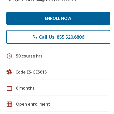
ENROLL NOW
Call Us: 855.520.6806
phone
schedule
50 course hrs
Code ES-GES615
calendar_today
6 months
grid_on
Open enrollment